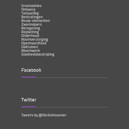
Groenadvies
Ontwerp
Tuinaanleg
Bestratingen
Bouw-elementen
Zwemvijvers
Beregening
Beplanting
Onderhoud
Boomverzorging
Openhaardhout
Daktuinen
Bloemwerk
Gladheidsbestrijding
Facebook
Twitter
Tweets by @DerksHovenier