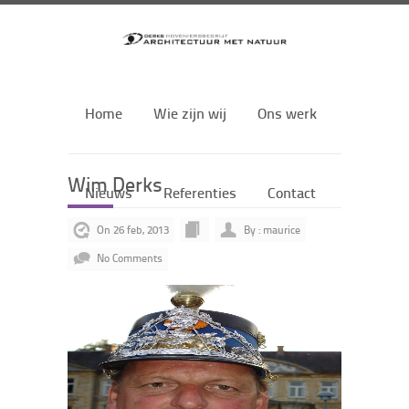
Home
Wie zijn wij
Ons werk
Wim Derks
Nieuws
Referenties
Contact
On 26 feb, 2013
By : maurice
No Comments