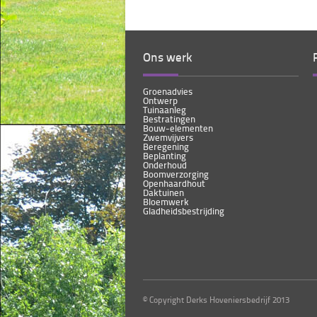
Ons werk
Groenadvies
Ontwerp
Tuinaanleg
Bestratingen
Bouw-elementen
Zwemvijvers
Beregening
Beplanting
Onderhoud
Boomverzorging
Openhaardhout
Daktuinen
Bloemwerk
Gladheidsbestrijding
© Copyright Derks Hoveniersbedrijf 2013