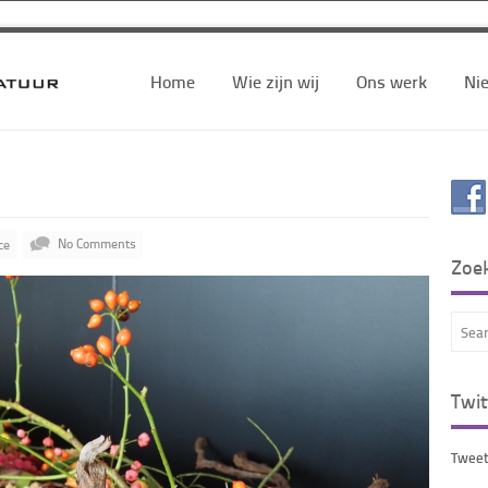
Home
Wie zijn wij
Ons werk
Ni
ce
No Comments
Zoe
Twit
Tweet