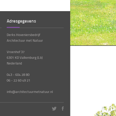
Adresgegevens
Derks Hoveniersbedrijf
Architectuur met Natuur
Vroenhof 37
6301 KD Valkenburg (Lb)
Nederland
043 - 604 28 80
06 - 22 60 49 21
info@architectuurmetnatuur.nl