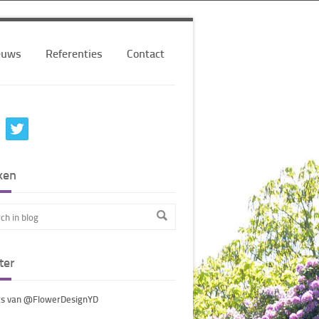
euws
Referenties
Contact
ken
ter
s van @FlowerDesignYD