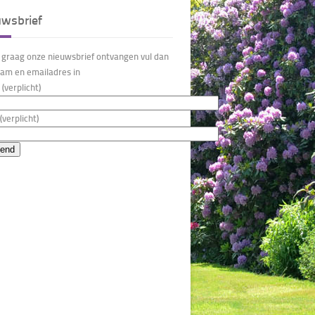
uwsbrief
u graag onze nieuwsbrief ontvangen vul dan
am en emailadres in
(verplicht)
(verplicht)