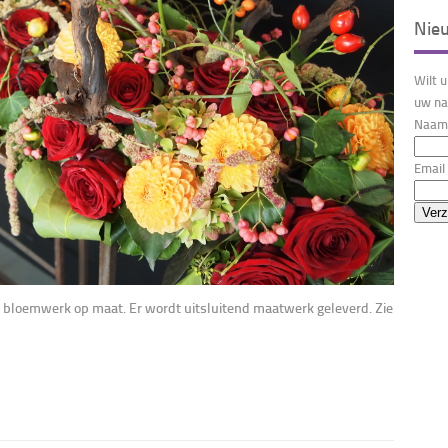
Nie
Wilt 
uw na
Naam 
Email 
r bloemwerk op maat. Er wordt uitsluitend maatwerk geleverd. Zie