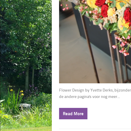
Flower Design by Yvette Derks, bijzonde
de andere pagina's voor nog meer...
Read More