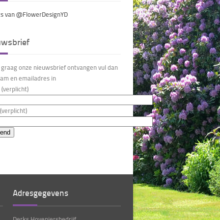
s van @FlowerDesignYD
uwsbrief
u graag onze nieuwsbrief ontvangen vul dan
am en emailadres in
(verplicht)
(verplicht)
Adresgegevens
Derks Hoveniersbedrijf