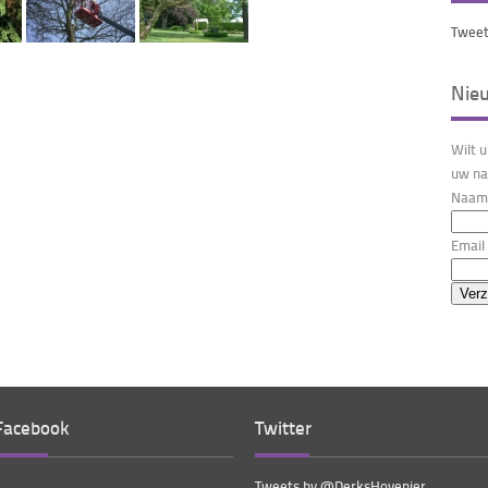
Tweet
Nie
Wilt 
uw na
Naam 
Email 
Facebook
Twitter
Tweets by @DerksHovenier