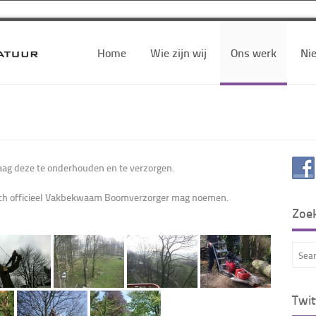
Home
Wie zijn wij
Ons werk
Ni
raag deze te onderhouden en te verzorgen.
 zich officieel Vakbekwaam Boomverzorger mag noemen.
Zoe
Twit