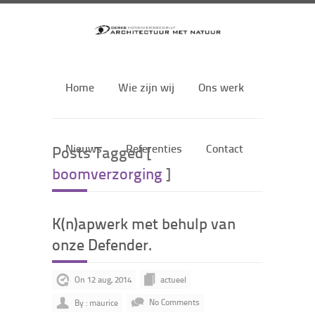
Home
Wie zijn wij
Ons werk
Nieuws
Referenties
Contact
Posts Tagged [
boomverzorging
]
K(n)apwerk met behulp van
onze Defender.
On 12 aug, 2014
actueel
By : maurice
No Comments