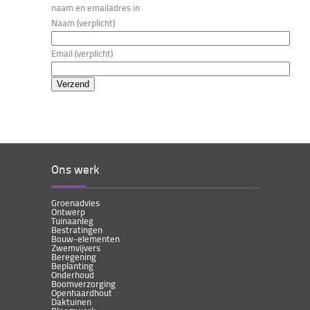
naam en emailadres in
Naam (verplicht)
Email (verplicht)
Ons werk
Groenadvies
Ontwerp
Tuinaanleg
Bestratingen
Bouw-elementen
Zwemvijvers
Beregening
Beplanting
Onderhoud
Boomverzorging
Openhaardhout
Daktuinen