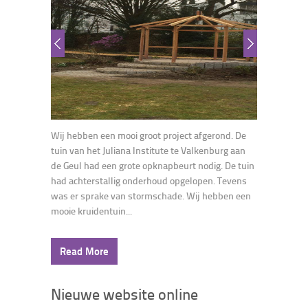
Wij hebben een mooi groot project afgerond. De
tuin van het Juliana Institute te Valkenburg aan
de Geul had een grote opknapbeurt nodig. De tuin
had achterstallig onderhoud opgelopen. Tevens
was er sprake van stormschade. Wij hebben een
mooie kruidentuin...
Read More
Nieuwe website online