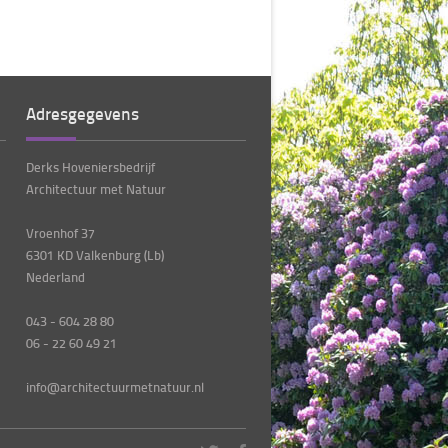
Adresgegevens
Derks Hoveniersbedrijf
Architectuur met Natuur
Vroenhof 37
6301 KD Valkenburg (Lb)
Nederland
043 - 604 28 80
06 - 22 60 49 21
info@architectuurmetnatuur.nl