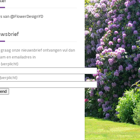
ter
s van @FlowerDesignYD
uwsbrief
u graag onze nieuwsbrief ontvangen vul dan
am en emailadres in
(verplicht)
(verplicht)