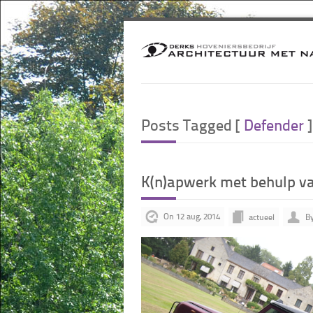
Posts Tagged [
Defender
]
K(n)apwerk met behulp va
On 12 aug, 2014
actueel
By