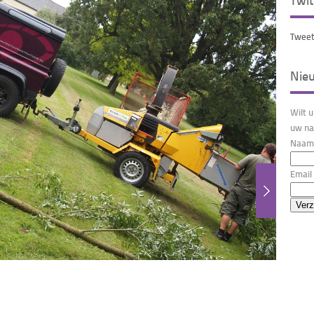
Twit
Tweet
Nie
Wilt 
uw na
Naam 
Email 