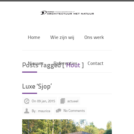
Home
Wie zijn wij
Ons werk
Nieuws
Referenties
Contact
Posts Tagged [
Hout
]
Luxe ‘Sjop’
On 09 jan, 2015
actueel
By : maurice
No Comments