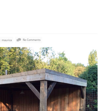
: maurice
No Comments