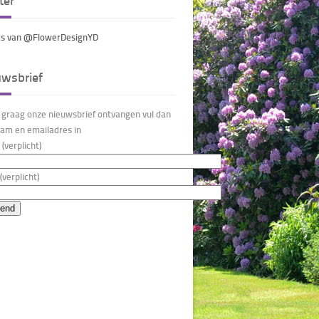
ter
s van @FlowerDesignYD
uwsbrief
u graag onze nieuwsbrief ontvangen vul dan
am en emailadres in
(verplicht)
(verplicht)