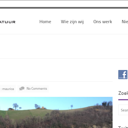
Home
Wie zijn wij
Ons werk
Ni
 : maurice
No Comments
Zoe