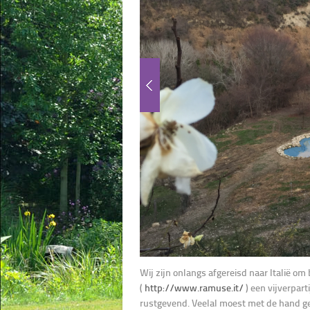
Wij zijn onlangs afgereisd naar Italië om 
(
http://www.ramuse.it/
) een vijverpart
rustgevend. Veelal moest met de hand gebe