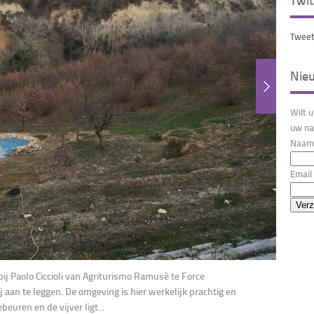
Twit
Tweet
Nie
Wilt 
uw na
Naam 
Email 
bij Paolo Ciccioli van Agriturismo Ramusè te Force
ij aan te leggen. De omgeving is hier werkelijk prachtig en
uren en de vijver ligt...