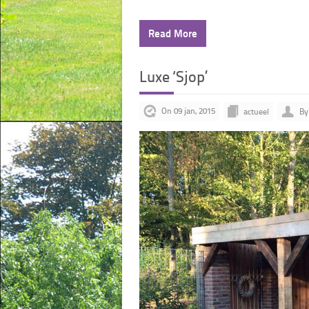
Read More
Luxe ‘Sjop’
On 09 jan, 2015
actueel
By 