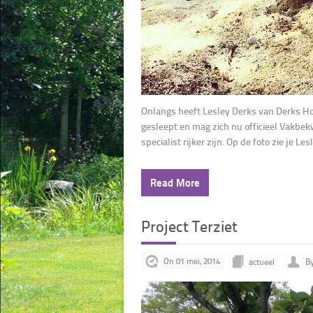
Onlangs heeft Lesley Derks van Derks Hov
gesleept en mag zich nu officieel Vakbe
specialist rijker zijn. Op de foto zie je Lesl
Read More
Project Terziet
On 01 mei, 2014
actueel
By