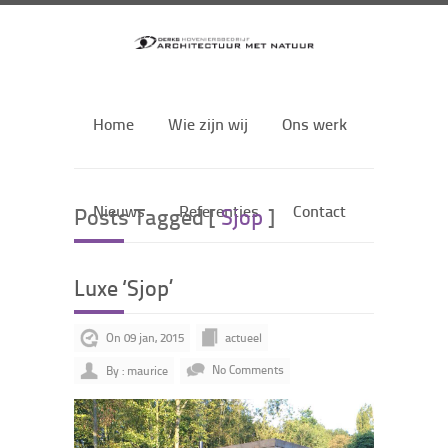
Home
Wie zijn wij
Ons werk
Nieuws
Referenties
Contact
Posts Tagged [
Sjop
]
Luxe ‘Sjop’
On 09 jan, 2015
actueel
By : maurice
No Comments