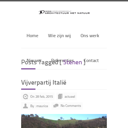
Home
Wie zijn wij
Ons werk
Nieuws
Referenties
Contact
Posts Tagged [
Stenen
]
Vijverpartij Italië
On 28 feb, 2015
actueel
By : maurice
No Comments