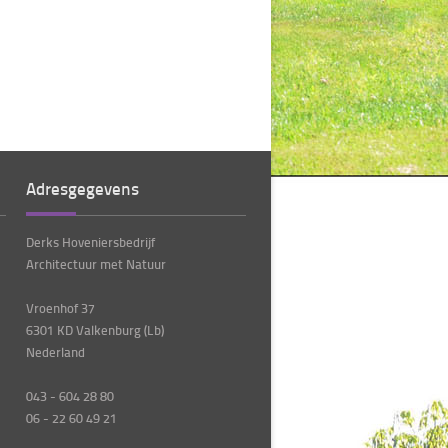
Adresgegevens
Derks Hoveniersbedrijf
Architectuur met Natuur
Vroenhof 37
6301 KD Valkenburg (Lb)
Nederland
043 - 604 28 80
06 - 22 60 49 21