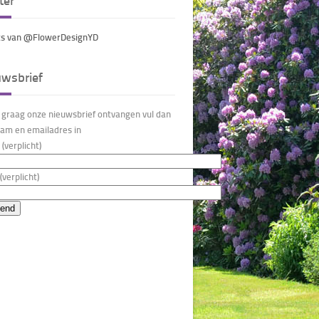
ter
s van @FlowerDesignYD
uwsbrief
u graag onze nieuwsbrief ontvangen vul dan
am en emailadres in
(verplicht)
(verplicht)