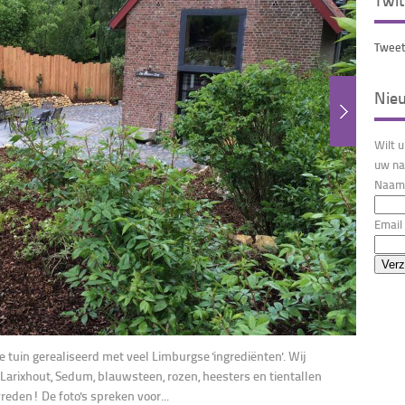
Twit
Tweet
Nie
Wilt 
uw na
Naam 
Email 
e tuin gerealiseerd met veel Limburgse 'ingrediënten'. Wij
arixhout, Sedum, blauwsteen, rozen, heesters en tientallen
reden! De foto's spreken voor...