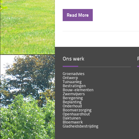
Read More
Ons werk
Groenadvies
Ontwerp
Tuinaanleg
Bestratingen
Bouw-elementen
Zwemvijvers
Beregening
Beplanting
Onderhoud
Boomverzorging
Openhaardhout
Daktuinen
Bloemwerk
Gladheidsbestrijding