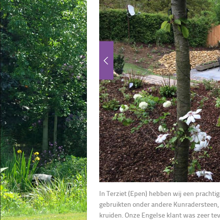
In Terziet (Epen) hebben wij een prachtig
gebruikten onder andere Kunradersteen, L
kruiden. Onze Engelse klant was zeer tev