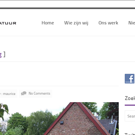
Home
Wie zijn wij
Ons werk
Ni
g
]
 : maurice
No Comments
Zoe