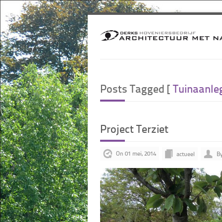
Posts Tagged [
Tuinaanle
Project Terziet
On 01 mei, 2014
actueel
By