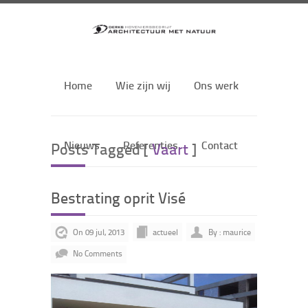
Home
Wie zijn wij
Ons werk
Nieuws
Referenties
Contact
Posts Tagged [
Vaart
]
Bestrating oprit Visé
On 09 jul, 2013
actueel
By : maurice
No Comments