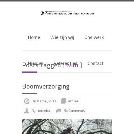
Home
Wie zijn wij
Ons werk
Nieuws
Referenties
Contact
Posts Tagged [
wim
]
Boomverzorging
On 03 mei, 2013
actueel
By : maurice
No Comments