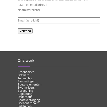
naam en emailadres in
Naam (verplicht)
Email (verplicht)
Ons werk
Groenadvies
Ontwerp
Tuinaanleg
Bestratingen
Bouw-elementen
Zwemvijvers
Beregening
Beplanting
Onderhoud
Boomverzorging
Openhaardhout
Daktuinen