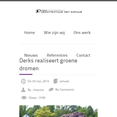
Home
Wie zijn wij
Ons werk
Nieuws
Referenties
Contact
Derks realiseert groene
dromen
On 03 mei, 2013
actueel
By : maurice
No Comments
Views : 3190