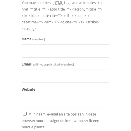
You may use these
HTML
tags and attributes:
<a
href="" title=""> <abbr title=""> <acronym title="">
<b> <blockquote cite=""> <cite> <code> <del
datetime=""> <em> <i> <q cite=""> <s> <strike>
<strong>
Name
(required)
Email
( will not be published)
(required)
Website
Mijn naam, e-mail en site opslaan in deze
browser voor de volgende keer wanneer ik een
reactie plaats.