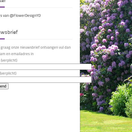
ter
s van @FlowerDesignYD
uwsbrief
u graag onze nieuwsbrief ontvangen vul dan
am en emailadres in
(verplicht)
(verplicht)