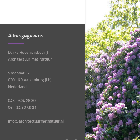
Adresgegevens
Derks Hoveniersbedrijf
Architectuur met Natuur
Vroenhof 37
6301 KD Valkenburg (Lb)
Nederland
043 - 604 28 80
06 - 22 60 49 21
info@architectuurmetnatuur.nl