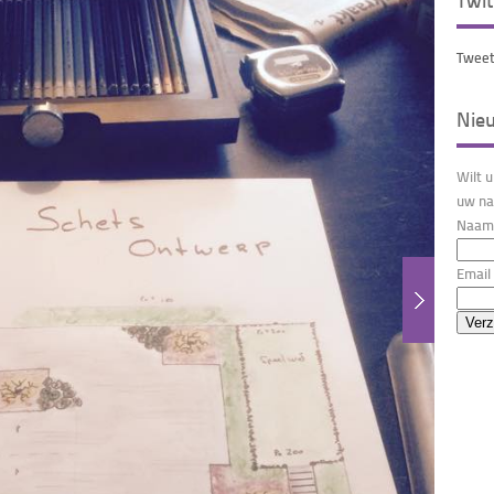
Twit
Tweet
Nie
Wilt 
uw na
Naam 
Email 