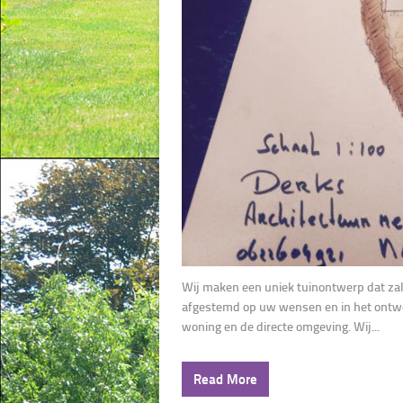
Wij maken een uniek tuinontwerp dat zal 
afgestemd op uw wensen en in het ontwe
woning en de directe omgeving. Wij...
Read More