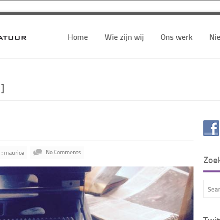
Home
Wie zijn wij
Ons werk
Ni
]
 : maurice
No Comments
Zoe