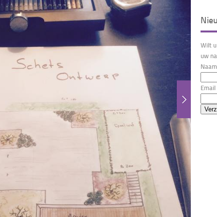
Nie
Wilt 
uw na
Naam 
Email 