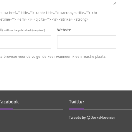
es:
<a href="" title=""> <abbr title=""> <acronym title=""> <b>
tetime=""> <em> <i> <q cite=""> <s> <strike> <strong>
il
Website
( will not be published)
(required)
eze browser voor de volgende keer wanneer ik een reactie plaats.
Facebook
Twitter
Tweets by @DerksHovenier