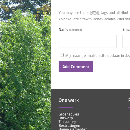
You may use these
HTML
tags and attribut
<blockquote cite=""> <cite> <code> <del da
Name
Ema
(required)
Mijn naam, e-mail en site opslaan in d
Ons werk
Groenadvies
Ontwerp
Tuinaanleg
Bestratingen
Bouw-elementen