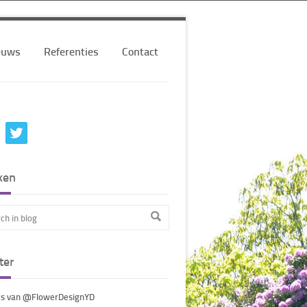
euws
Referenties
Contact
ken
ter
s van @FlowerDesignYD