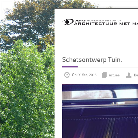
Schetsontwerp Tuin.
On 09 feb, 2015
actueel
By