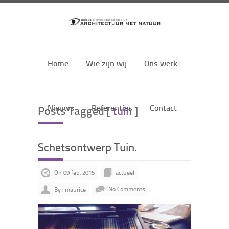
Home
Wie zijn wij
Ons werk
Nieuws
Referenties
Contact
Posts Tagged [
tuin
]
Schetsontwerp Tuin.
On 09 feb, 2015
actueel
By : maurice
No Comments