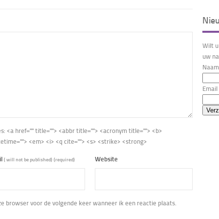
Nie
Wilt 
uw na
Naam 
Email 
es:
<a href="" title=""> <abbr title=""> <acronym title=""> <b>
tetime=""> <em> <i> <q cite=""> <s> <strike> <strong>
il
Website
( will not be published)
(required)
eze browser voor de volgende keer wanneer ik een reactie plaats.