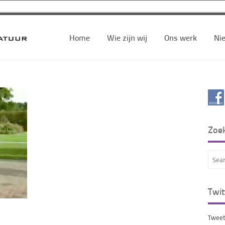
Home
Wie zijn wij
Ons werk
Ni
Zoe
Twit
Tweet