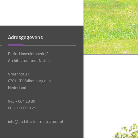
Adresgegevens
Derks Hoveniersbedrijf
Architectuur met Natuur
Vroenhof 37
6301 KD Valkenburg (Lb)
Nederland
043 - 604 28 80
06 - 22 60 49 21
info@architectuurmetnatuur.nl