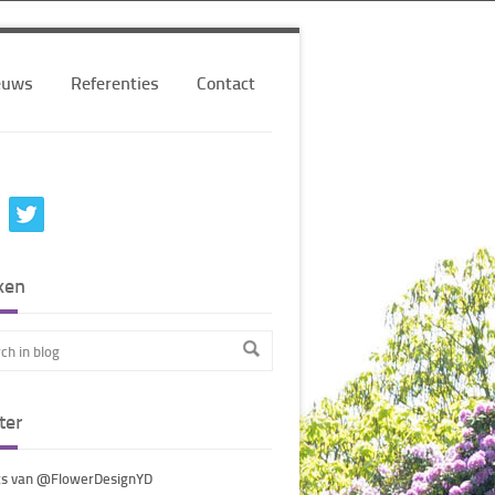
euws
Referenties
Contact
ken
ter
s van @FlowerDesignYD