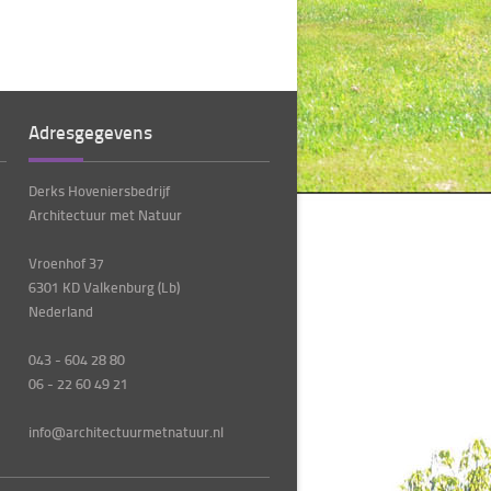
Adresgegevens
Derks Hoveniersbedrijf
Architectuur met Natuur
Vroenhof 37
6301 KD Valkenburg (Lb)
Nederland
043 - 604 28 80
06 - 22 60 49 21
info@architectuurmetnatuur.nl