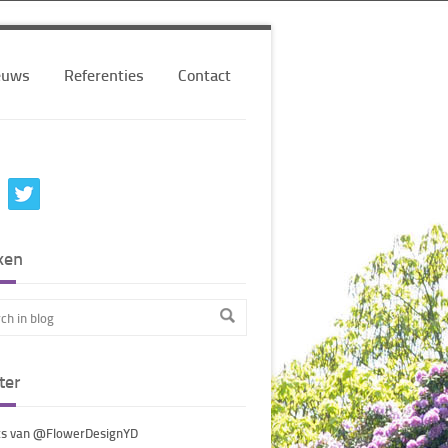
euws
Referenties
Contact
ken
ter
s van @FlowerDesignYD