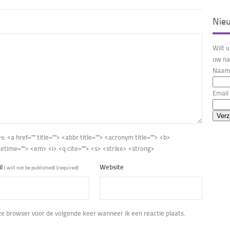
Nie
Wilt 
uw na
Naam 
Email 
es:
<a href="" title=""> <abbr title=""> <acronym title=""> <b>
tetime=""> <em> <i> <q cite=""> <s> <strike> <strong>
il
Website
( will not be published)
(required)
eze browser voor de volgende keer wanneer ik een reactie plaats.