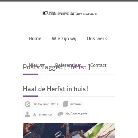
Home
Wie zijn wij
Ons werk
Nieuws
Referenties
Contact
Posts Tagged [
Herfst
]
Haal de Herfst in huis!
On 04 nov, 2013
actueel
By : maurice
No Comments