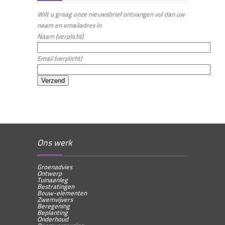
Wilt u graag onze nieuwsbrief ontvangen vul dan uw
naam en emailadres in
Naam (verplicht)
Email (verplicht)
Ons werk
Groenadvies
Ontwerp
Tuinaanleg
Bestratingen
Bouw-elementen
Zwemvijvers
Beregening
Beplanting
Onderhoud