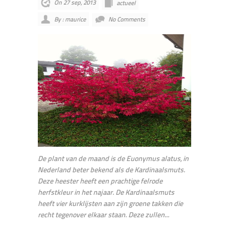
On 27 sep, 2013
actueel
By : maurice
No Comments
De plant van de maand is de Euonymus alatus, in
Nederland beter bekend als de Kardinaalsmuts.
Deze heester heeft een prachtige felrode
herfstkleur in het najaar. De Kardinaalsmuts
heeft vier kurklijsten aan zijn groene takken die
recht tegenover elkaar staan. Deze zullen...