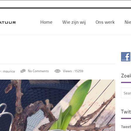
Home
Wie zijn wij
Ons werk
Ni
 : maurice
No Comments
Views : 15259
Zoe
Twit
Tweet