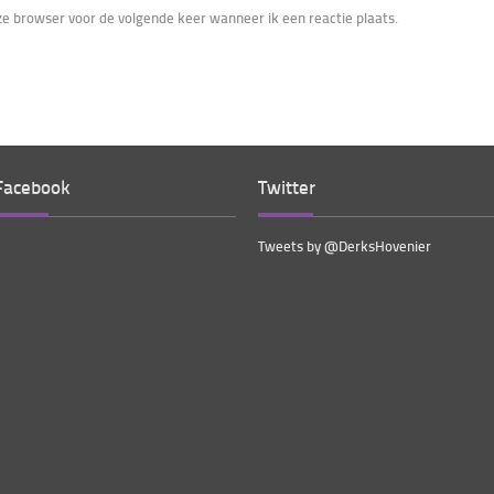
eze browser voor de volgende keer wanneer ik een reactie plaats.
Facebook
Twitter
Tweets by @DerksHovenier