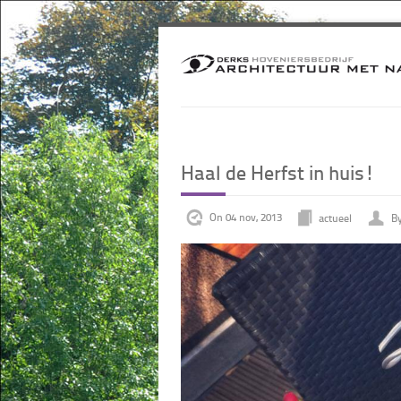
Haal de Herfst in huis!
On 04 nov, 2013
actueel
By