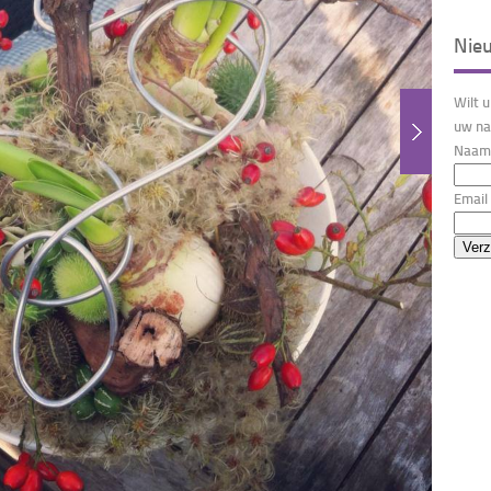
Nie
Wilt 
uw na
Naam 
Email 