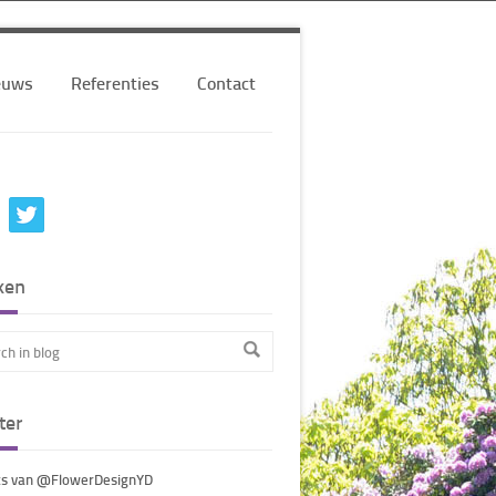
euws
Referenties
Contact
ken
ter
s van @FlowerDesignYD