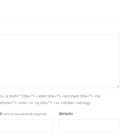
es:
<a href="" title=""> <abbr title=""> <acronym title=""> <b>
tetime=""> <em> <i> <q cite=""> <s> <strike> <strong>
il
Website
( will not be published)
(required)