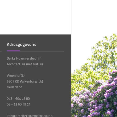
Adresgegevens
Derks Hoveniersbedrijf
Architectuur met Natuur
Vroenhof 37
6301 KD Valkenburg (Lb)
Nederland
043 - 604 28 80
06 - 22 60 49 21
info@architectuurmetnatuur.nl