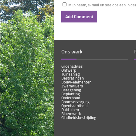
Mijn naam, e-mail en site opslaan in d
Ons werk
Groenadvies
Ontwerp
Tuinaanleg
Bestratingen
Bouw-elementen
Zwemvijvers
Beregening
Beplanting
Onderhoud
Boomverzorging
Openhaardhout
Daktuinen
Bloemwerk
Gladheidsbestrijding