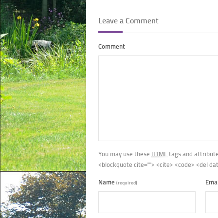
Leave a Comment
Comment
You may use these
HTML
tags and attribut
<blockquote cite=""> <cite> <code> <del da
Name
Ema
(required)