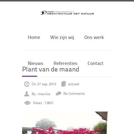
Home
Wie zijn wij
Ons werk
Nieuws
Referenties
Contact
Plant van de maand
On 27 sep, 2013
actueel
By : maurice
No Comments
Views : 13821