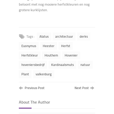
beloont met nog mooiere herfstkleuren en nog
grotere kurklijsten.
Tags :
Alatus
architectuur
derks
Euonymus
Heester
Herfst
Herfstkleur
Houthem
Hovenier
hoveniersbedrijf
Kardinaalsmuts
natuur
Plant
valkenburg
Previous Post
Next Post
About The Author